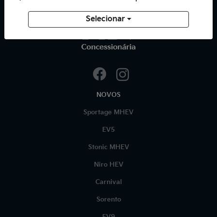
Selecionar
NOVOS
Sportage MHEV
EV5
Stonic MHEV
Niro HEV
Carnival
Sorento