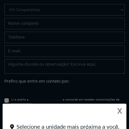
Prefiro que entre em contato por:
Li e aceito a
Política de Privacidade
e concordo em receber comunicações da
concessionária.
X
Entrar em contato
Selecione a unidade mais próxima a você.