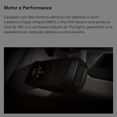
Motor e Performance
Equipado com dois motores elétricos (um dianteiro e outro
traseiro) e tração integral (AWD), o Kia EV9 oferece uma potência
total de 385 cv e um torque robusto de 71,4 kgf.m, garantindo uma
experiência de condução dinâmica e emocionante.