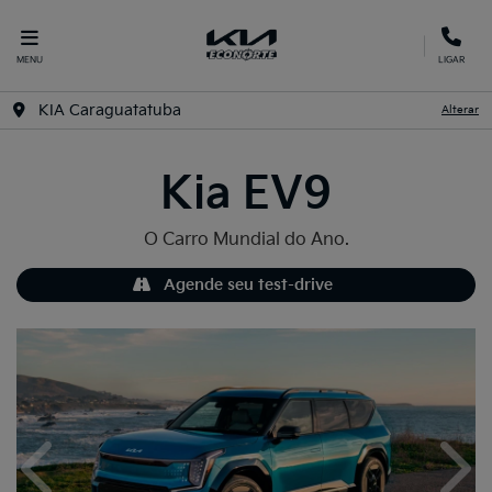
MENU
LIGAR
KIA Caraguatatuba
Alterar
Kia
EV9
O Carro Mundial do Ano.
Agende seu test-drive
Anterior
Próx