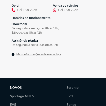
Geral
Venda de veículos
(12) 3199-2929
(12) 3199-2929
Horários de funcionamento
Showroom
De segunda a sexta, das 8h às 18h.
Sábado, das 8h às 12h.
Assistência técnica
De segunda à sexta, das 8h às 12h.
Mais informações sobre essa loja
NOVOS
Sorento
Sportage MHEV
EV9
EV5
Bongo