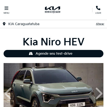
MENU
LIGAR
KIA Caraguatatuba
Alterar
Kia
Niro HEV
Agende seu test-drive
Anterior
Próx