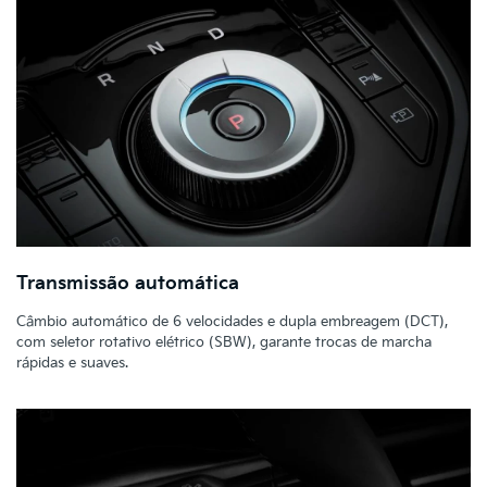
Transmissão automática
Câmbio automático de 6 velocidades e dupla embreagem (DCT),
com seletor rotativo elétrico (SBW), garante trocas de marcha
rápidas e suaves.