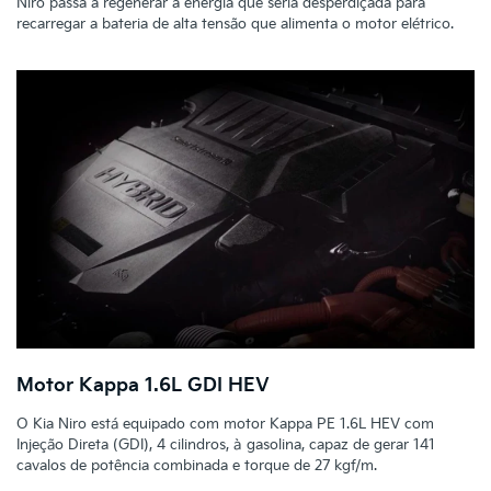
Niro passa a regenerar a energia que seria desperdiçada para
recarregar a bateria de alta tensão que alimenta o motor elétrico.
Motor Kappa 1.6L GDI HEV
O Kia Niro está equipado com motor Kappa PE 1.6L HEV com
Injeção Direta (GDI), 4 cilindros, à gasolina, capaz de gerar 141
cavalos de potência combinada e torque de 27 kgf/m.