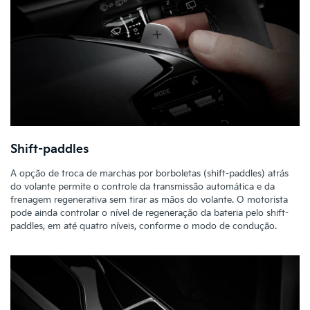
Shift-paddles
A opção de troca de marchas por borboletas (shift-paddles) atrás
do volante permite o controle da transmissão automática e da
frenagem regenerativa sem tirar as mãos do volante. O motorista
pode ainda controlar o nível de regeneração da bateria pelo shift-
paddles, em até quatro níveis, conforme o modo de condução.