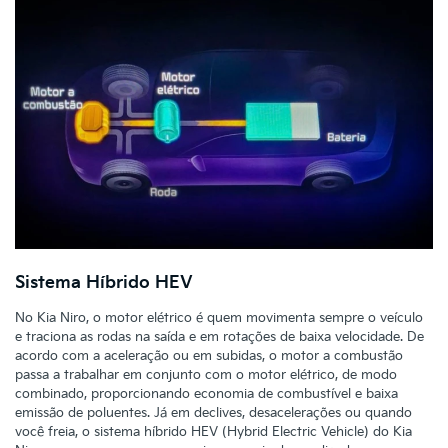
Sistema Híbrido HEV
No Kia Niro, o motor elétrico é quem movimenta sempre o veículo
e traciona as rodas na saída e em rotações de baixa velocidade. De
acordo com a aceleração ou em subidas, o motor a combustão
passa a trabalhar em conjunto com o motor elétrico, de modo
combinado, proporcionando economia de combustível e baixa
emissão de poluentes. Já em declives, desacelerações ou quando
você freia, o sistema híbrido HEV (Hybrid Electric Vehicle) do Kia