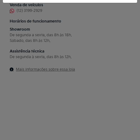
Venda de veículos
(12) 3199-2929
Horários de funcionamento
Showroom
De segunda a sexta, das 8h às 18h.
Sábado, das 8h às 12h.
Assistência técnica
De segunda à sexta, das 8h às 12h.
Mais informações sobre essa loja