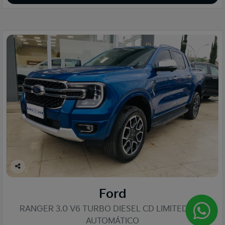
Co
mp
Ford
arti
lhe
RANGER 3.0 V6 TURBO DIESEL CD LIMITED 4X4
AUTOMÁTICO