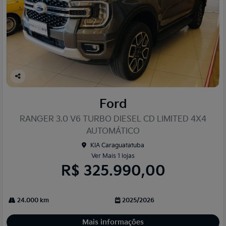
Co
mp
Ford
arti
lhe
RANGER 3.0 V6 TURBO DIESEL CD LIMITED 4X4
AUTOMÁTICO
KIA Caraguatatuba
Ver Mais 1 lojas
R$ 325.990,00
24.000 km
2025/2026
Mais informações