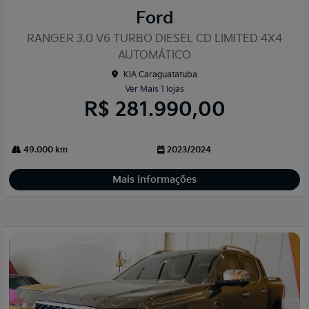
mp
Ford
arti
lhe
RANGER 3.0 V6 TURBO DIESEL CD LIMITED 4X4
AUTOMÁTICO
KIA Caraguatatuba
Ver Mais 1 lojas
R$ 281.990,00
49.000 km
2023/2024
Mais informações