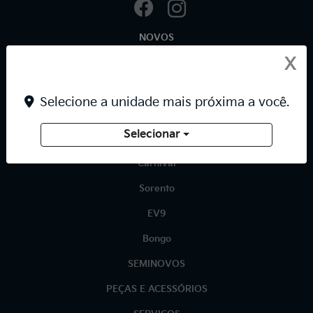
NOVOS
X
Sportage MHEV
EV5
Selecione a unidade mais próxima a você.
Stonic MHEV
Selecionar
Niro HEV
Carnival
Sorento
EV9
Bongo
SEMINOVOS
PEÇAS E ACESSÓRIOS