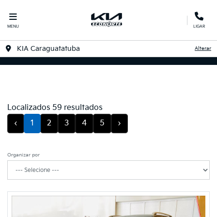
MENU
LIGAR
KIA Caraguatatuba
Alterar
Filtrar
Localizados 59 resultados
‹
1
2
3
4
5
›
Organizar por