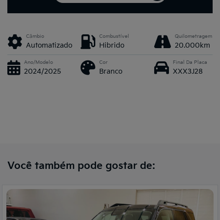
Câmbio
Combustível
Quilometragem
Automatizado
Hibrido
20.000km
Ano/Modelo
Cor
Final Da Placa
2024/2025
Branco
XXX3J28
Você também pode gostar de: