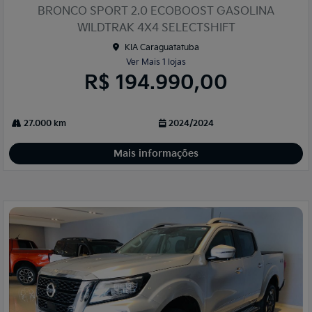
lhe
BRONCO SPORT 2.0 ECOBOOST GASOLINA
WILDTRAK 4X4 SELECTSHIFT
KIA Caraguatatuba
Ver Mais 1 lojas
R$ 194.990,00
27.000 km
2024/2024
Mais informações