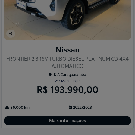
Co
mp
Nissan
arti
lhe
FRONTIER 2.3 16V TURBO DIESEL PLATINUM CD 4X4
AUTOMÁTICO
KIA Caraguatatuba
Ver Mais 1 lojas
R$ 193.990,00
86.000 km
2022/2023
Mais informações