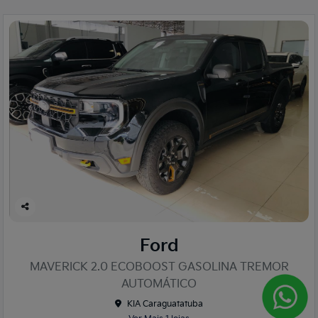
Co
mp
Ford
arti
lhe
MAVERICK 2.0 ECOBOOST GASOLINA TREMOR
AUTOMÁTICO
KIA Caraguatatuba